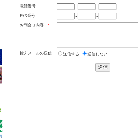
電話番号
-
-
FAX番号
-
-
お問合せ内容
*
控えメールの送信
送信する
送信しない