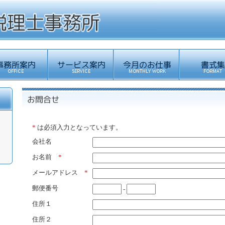
*
は必須入力となっています。
会社名
お名前
*
メールアドレス
*
郵便番号
-
住所１
住所２